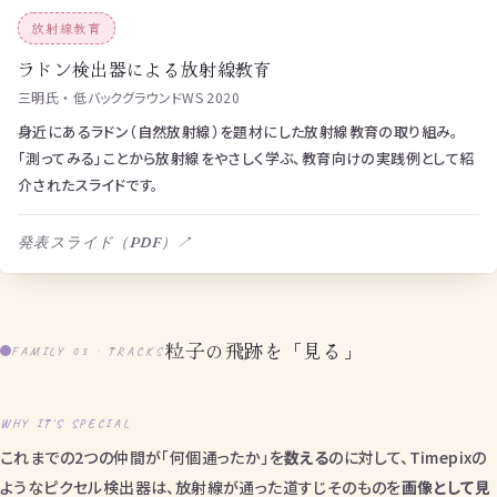
放射線教育
ラドン検出器による放射線教育
三明氏 ・ 低バックグラウンドWS 2020
身近にあるラドン（自然放射線）を題材にした放射線教育の取り組み。
「測ってみる」ことから放射線をやさしく学ぶ、教育向けの実践例として紹
介されたスライドです。
発表スライド（PDF）
↗
粒子の飛跡を「見る」
FAMILY 03 · TRACKS
WHY IT'S SPECIAL
これまでの2つの仲間が「何個通ったか」を
数える
のに対して、Timepixの
ようなピクセル検出器は、放射線が通った道すじそのものを
画像として見