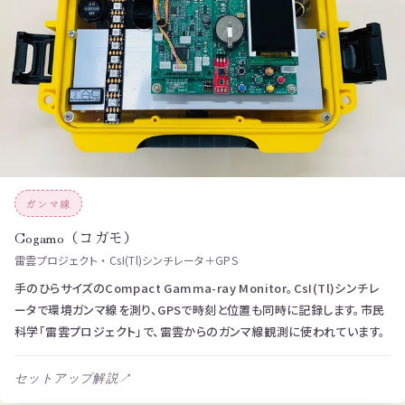
ガンマ線
Cogamo（コガモ）
雷雲プロジェクト ・ CsI(Tl)シンチレータ＋GPS
手のひらサイズのCompact Gamma-ray Monitor。CsI(Tl)シンチレ
ータで環境ガンマ線を測り、GPSで時刻と位置も同時に記録します。市民
科学「雷雲プロジェクト」で、雷雲からのガンマ線観測に使われています。
セットアップ解説
↗