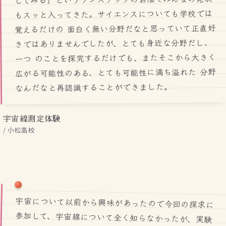
もスッと入ってきた。サイエンスについても学校では
覚えるだけの 面白く無い分野だなと思っていて正直好
きではありませんでしたが、とても身近な分野だし、
一つ のことを探究するだけでも、またそこから大きく
広がる可能性のある、とても可能性に満ち溢れた 分野
なんだなと再認識することができました。
宇宙線測定体験
/ 小松高校
宇宙について以前から興味があったので今回の探求に
参加して、宇宙線について全く知らなかったが、実験
や宇宙線計測器の組み立てを通して宇宙線についての
理解がとても深まった。実験から結果を通して自分で
新たな疑問を生み出す楽しさに気づくことが出来て、