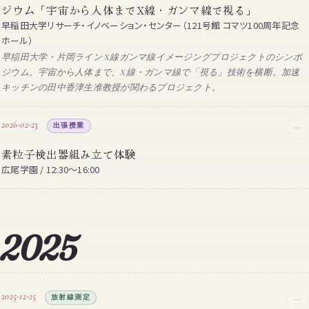
ジウム「宇宙から人体までX線・ガンマ線で視る」
早稲田大学リサーチ・イノベーション・センター（121号館 コマツ100周年記念
ホール）
早稲田大学・片岡ライン X線ガンマ線イメージングプロジェクトのシンポ
ジウム。宇宙から人体まで、X線・ガンマ線で「視る」技術を横断。加速
キッチンの田中香津生准教授が関わるプロジェクト。
2026-02-23
出張授業
─
素粒子検出器組み立て体験
広尾学園 / 12:30〜16:00
2025
2025-12-25
放射線測定
─