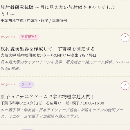
放射線研究体験 〜目に見えない放射線をキャッチしよ
う！〜
千葉市科学館 / 中高生・親子 / 毎年恒例
2025-10-12
宇宙線WS
↗
放射線検出器を作成して、宇宙線を測定する
大阪大学 核物理研究センター（RCNP）/ 中高生 7名 / 終日
日本最大級のサイクロトロンを見学、研究者と一緒にデータ解析。Seed and
Design 共催。
2025-10-12
ブース
↗
原子ってナニ？ゲームで学ぶ物理学超入門！
千葉市科学フェスタ（きぼーる広場）/ 一般・親子 / 10:00–16:00
JHPS若手研・学友会 × 日本アイソトープ協会 × 加速キッチンの合同ブー
ス。ミニゲームで原子と放射線を遊んで学ぶ。