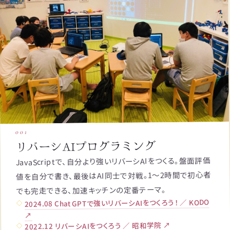
001
リバーシAIプログラミング
JavaScriptで、自分より強いリバーシAIをつくる。盤面評価
値を自分で書き、最後はAI同士で対戦。1〜2時間で初心者
でも完走できる、加速キッチンの定番テーマ。
2024.08 ChatGPTで強いリバーシAIをつくろう！ ／ KODO
↗
2022.12 リバーシAIをつくろう ／ 昭和学院 ↗