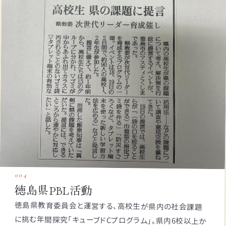
004
徳島県PBL活動
徳島県教育委員会と運営する、高校生が県内の社会課題
に挑む年間探究「キューブドCプログラム」。県内6校以上か
ら約60名が学校を超えてチームを組み、Discordで協働。9