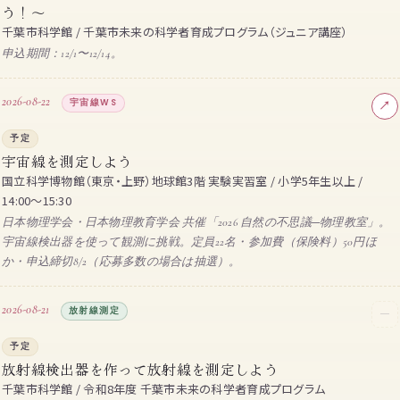
う！〜
千葉市科学館 / 千葉市未来の科学者育成プログラム（ジュニア講座）
申込期間：12/1〜12/14。
2026-08-22
宇宙線WS
↗
予定
宇宙線を測定しよう
国立科学博物館（東京・上野）地球館3階 実験実習室 / 小学5年生以上 /
14:00〜15:30
日本物理学会・日本物理教育学会 共催「2026 自然の不思議─物理教室」。
宇宙線検出器を使って観測に挑戦。定員22名・参加費（保険料）50円ほ
か・申込締切8/2（応募多数の場合は抽選）。
2026-08-21
放射線測定
─
予定
放射線検出器を作って放射線を測定しよう
千葉市科学館 / 令和8年度 千葉市未来の科学者育成プログラム