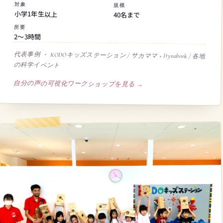
対象
規模
小学1年生以上
40名まで
所要
2〜3時間
代表事例 ・ KODOキッズステーション / サカママ × Dynabook / 各地
の科学イベント
自分の声の可視化ワークショップを見る →