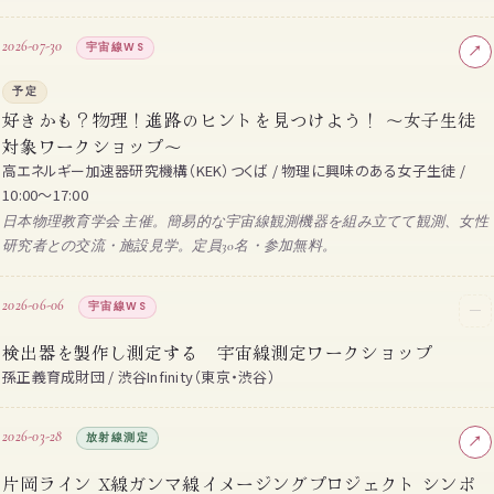
2026-07-30
宇宙線WS
↗
予定
好きかも？物理！進路のヒントを見つけよう！ 〜女子生徒
対象ワークショップ〜
高エネルギー加速器研究機構（KEK）つくば / 物理に興味のある女子生徒 /
10:00〜17:00
日本物理教育学会 主催。簡易的な宇宙線観測機器を組み立てて観測、女性
研究者との交流・施設見学。定員30名・参加無料。
2026-06-06
宇宙線WS
─
検出器を製作し測定する 宇宙線測定ワークショップ
孫正義育成財団 / 渋谷Infinity（東京・渋谷）
2026-03-28
放射線測定
↗
片岡ライン X線ガンマ線イメージングプロジェクト シンポ