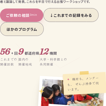
者と議論して発表。これらを半日で行える出張ワークショップです。
ご依頼の相談
↓
これまでの記録をみる
3min
ほかのプログラム
56
9
12
+ 回
都道府県
機関
これまでの
国内の
大学・科学館との
開催回数
開催地域
共同開催
機材も、メンター
✦
も、 ぜんぶ持参で伺
います。