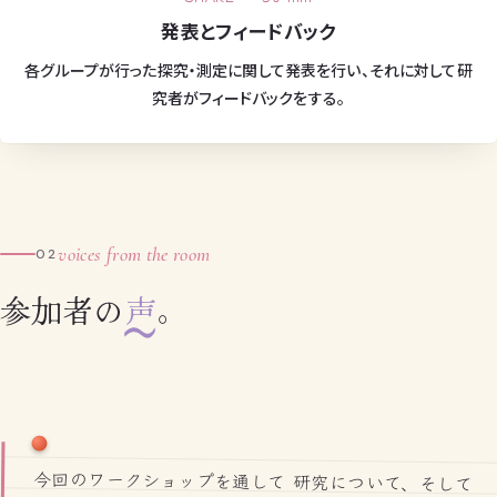
発表とフィードバック
各グループが行った探究・測定に関して発表を行い、それに対して研
究者がフィードバックをする。
voices from the room
02
参加者の
声
。
今回のワークショップを通して 研究について、そして
サイエンスについての見え方が 180°変わりました。
研究については堅苦しくて、古臭いイメージをずっと
持っていましたが、こんなにも自由で、今からでも始
めることが できて、ワクワクすることができ、とても
興味を持って有意義な時間を過ごすことができまし