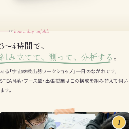
how a day unfolds
01
3〜4時間で、
組み立てて、測って、分析する
。
ある「宇宙線検出器ワークショップ」一日のながれです。
STEAM系・ブース型・出張授業はこの構成を組み替えて伺い
ます。
1