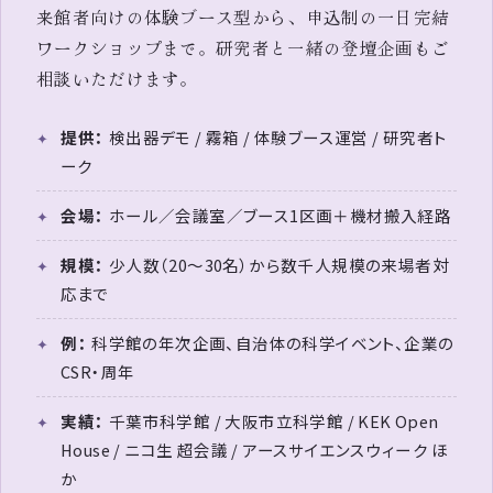
来館者向けの体験ブース型から、申込制の一日完結
ワークショップまで。研究者と一緒の登壇企画もご
相談いただけます。
提供：
検出器デモ / 霧箱 / 体験ブース運営 / 研究者ト
ーク
会場：
ホール／会議室／ブース1区画＋機材搬入経路
規模：
少人数（20〜30名）から数千人規模の来場者対
応まで
例：
科学館の年次企画、自治体の科学イベント、企業の
CSR・周年
実績：
千葉市科学館 / 大阪市立科学館 / KEK Open
House / ニコ生 超会議 / アースサイエンスウィーク ほ
か