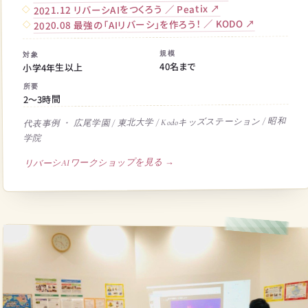
2021.12 リバーシAIをつくろう ／ Peatix ↗
2020.08 最強の「AIリバーシ」を作ろう！ ／ KODO ↗
規模
対象
40名まで
小学4年生以上
所要
2〜3時間
代表事例 ・ 広尾学園 / 東北大学 / Kodoキッズステーション / 昭和
学院
リバーシAIワークショップを見る →