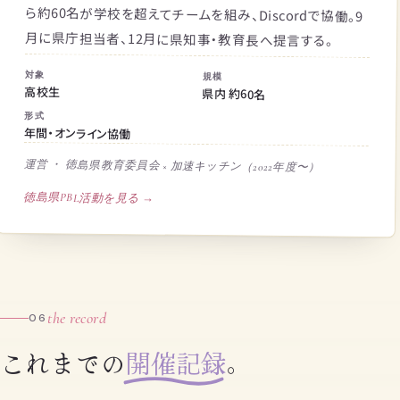
月に県庁担当者、12月に県知事・教育長へ提言する。
対象
規模
高校生
県内 約60名
形式
年間・オンライン協働
運営 ・ 徳島県教育委員会 × 加速キッチン（2022年度〜）
徳島県PBL活動を見る →
the record
06
これまでの
開催記録
。